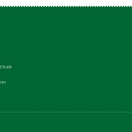
/butik
eren