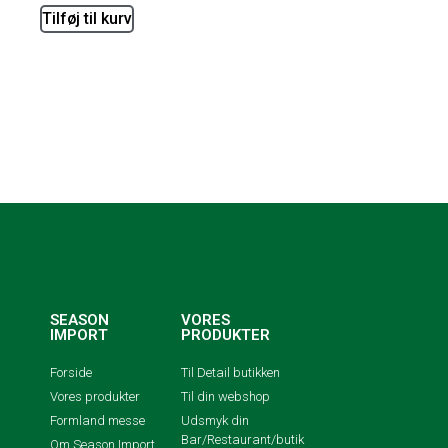
Tilføj til kurv
SEASON
VORES
IMPORT
PRODUKTER
Forside
Til Detail butikken
Vores produkter
Til din webshop
Formland messe
Udsmyk din
Bar/Restaurant/butik
Om Season Import