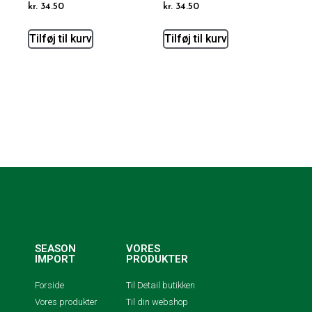
kr.
34.50
kr.
34.50
Tilføj til kurv
Tilføj til kurv
SEASON
VORES
IMPORT
PRODUKTER
Forside
Til Detail butikken
Vores produkter
Til din webshop