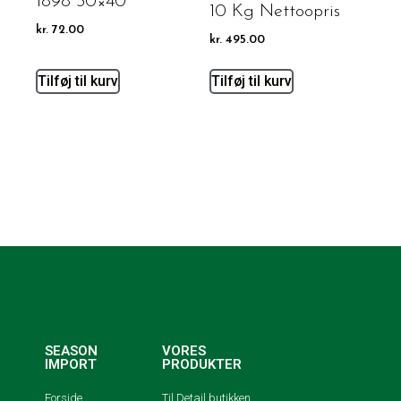
1898 30×40
10 Kg Nettoopris
kr.
72.00
kr.
495.00
Tilføj til kurv
Tilføj til kurv
SEASON
VORES
IMPORT
PRODUKTER
Forside
Til Detail butikken