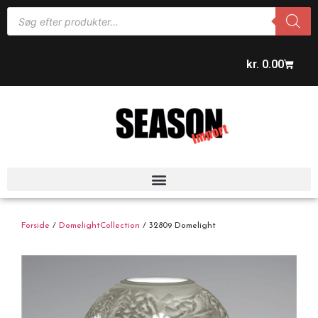
kr.
0.00
Forside
/
DomelightCollection
/ 32809 Domelight