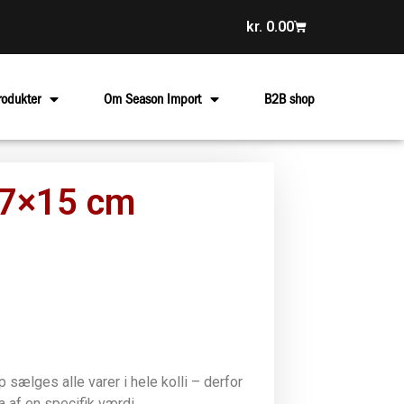
kr.
0.00
rodukter
Om Season Import
B2B shop
 7×15 cm
sælges alle varer i hele kolli – derfor
la af en specifik værdi.