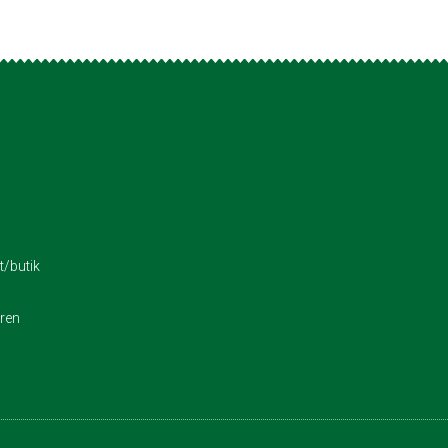
/butik
eren