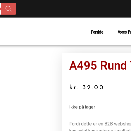
Forside
Vores P
A495 Rund
kr.
32.00
Ikke på lager
Fordi dette er en B2B webshop 
kan antal kun justeres i multip