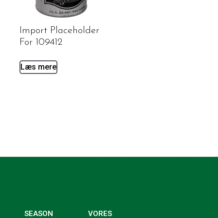
Import Placeholder
For 109412
Læs mere
SEASON
VORES