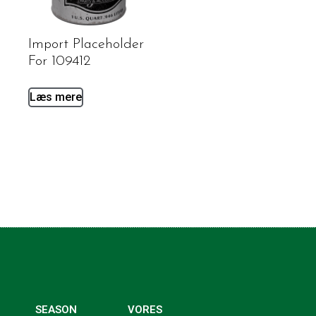
Import Placeholder
For 109412
Læs mere
SEASON
VORES