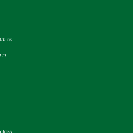
/butik
eren
holdes