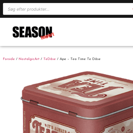
Forside
/
NostalgicArt
/
TeDåse
/ Ape – Tea Time Te Dåse