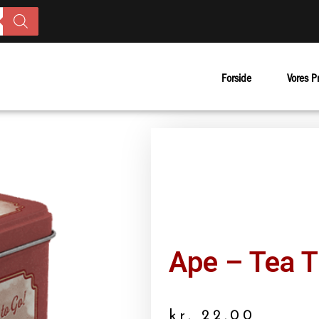
Forside
Vores P
Ape – Tea 
kr.
22.00