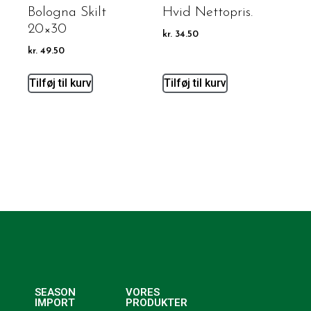
Bologna Skilt
Hvid Nettopris.
20×30
kr.
34.50
kr.
49.50
Tilføj til kurv
Tilføj til kurv
SEASON
VORES
IMPORT
PRODUKTER