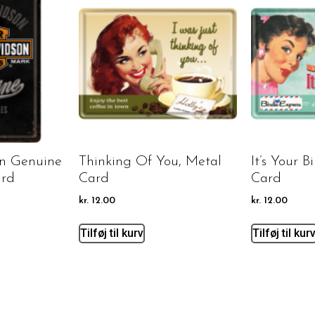
on Genuine
Thinking Of You, Metal
It’s Your B
ard
Card
Card
kr.
12.00
kr.
12.00
Tilføj til kurv
Tilføj til kur