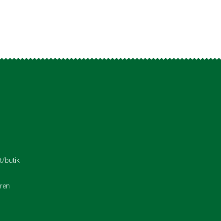
/butik
eren