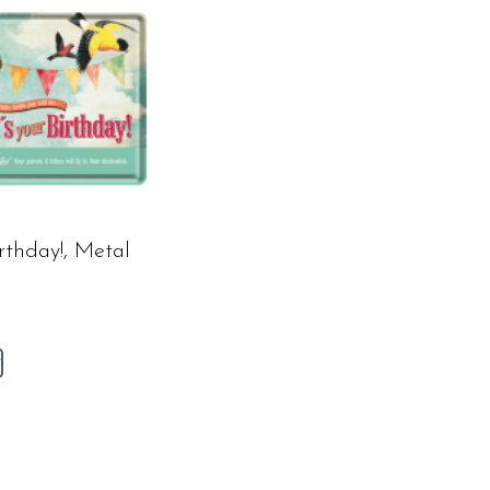
irthday!, Metal
v