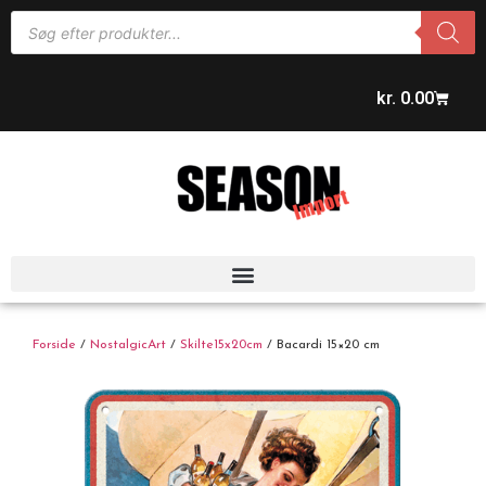
kr.
0.00
Forside
/
NostalgicArt
/
Skilte15x20cm
/ Bacardi 15×20 cm