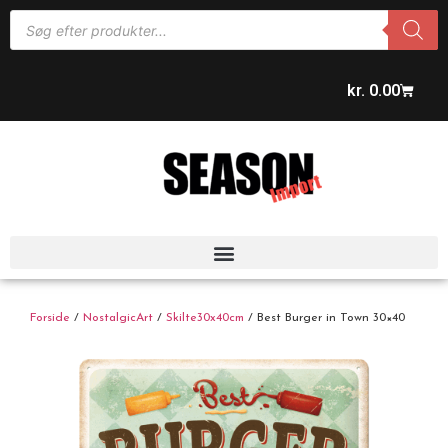
kr.
0.00
Forside
/
NostalgicArt
/
Skilte30x40cm
/ Best Burger in Town 30×40