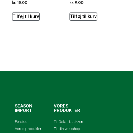
kr.
12.00
kr.
9.00
Tilføj til kurv
Tilføj til kurv
SEASON
VORES
IMPORT
PRODUKTER
Forside
Til Detail butikken
Vores produkter
Til din webshop