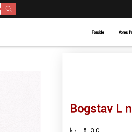
Forside
Vores P
Bogstav L n
kr.
8.00