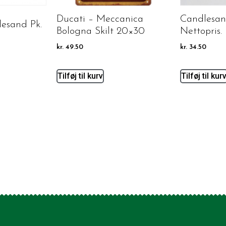
Ducati – Meccanica
Candlesa
esand Pk.
Bologna Skilt 20×30
Nettopris.
kr.
49.50
kr.
34.50
Tilføj til kurv
Tilføj til kur