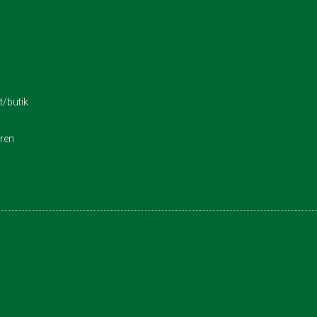
/butik
eren