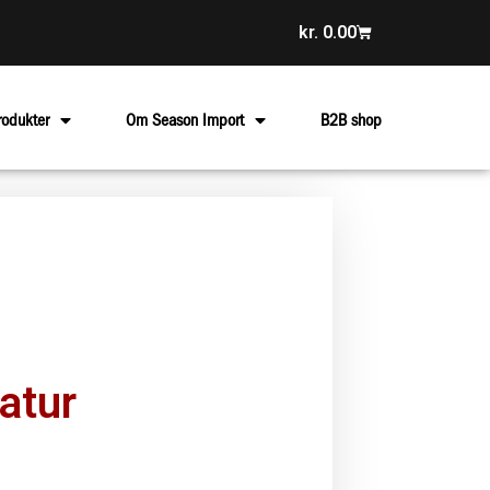
kr.
0.00
rodukter
Om Season Import
B2B shop
atur