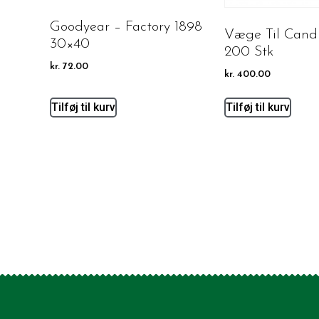
Goodyear – Factory 1898
Væge Til Candl
30×40
200 Stk
kr.
72.00
kr.
400.00
Tilføj til kurv
Tilføj til kurv