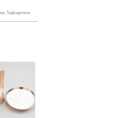
ion
,
Togbogstaver