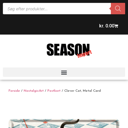
kr.
0.00
Forside
/
NostalgicArt
/
Postkort
/ Clever Cat, Metal Card