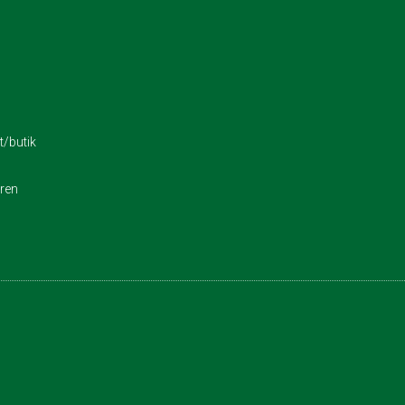
/butik
eren