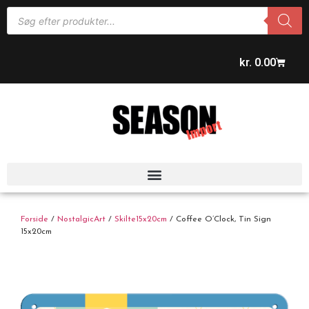
kr.
0.00
Forside
/
NostalgicArt
/
Skilte15x20cm
/ Coffee O’Clock, Tin Sign
15x20cm