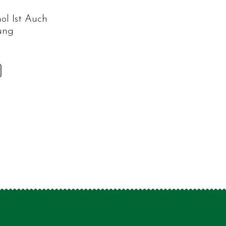
ol Ist Auch
ung
v