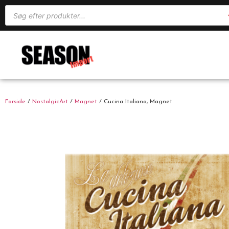
Forside
/
NostalgicArt
/
Magnet
/ Cucina Italiana, Magnet