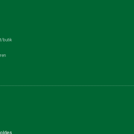
/butik
eren
holdes