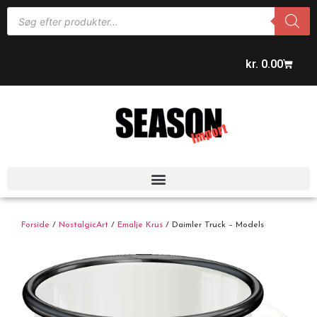
kr.
0.00
Forside
/
NostalgicArt
/
Emalje Krus
/ Daimler Truck – Models