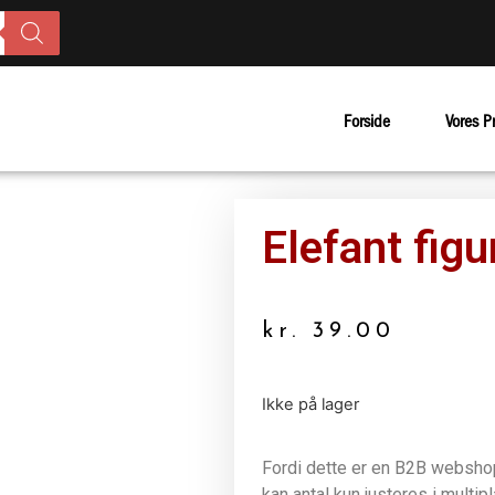
Forside
Vores P
Elefant fig
kr.
39.00
Ikke på lager
Fordi dette er en B2B webshop 
kan antal kun justeres i multip