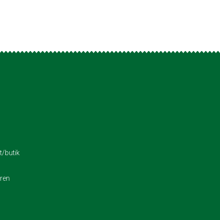
/butik
eren