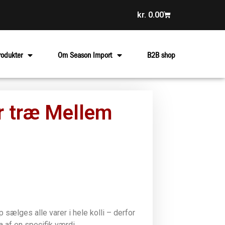
kr.
0.00
rodukter
Om Season Import
B2B shop
ur træ Mellem
sælges alle varer i hele kolli – derfor
la af en specifik værdi.