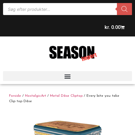
kr.
0.00
Forside
/
NostalgicArt
/
Metal Dåse Cliptop
/ Every bite you take
Clip top Dåse