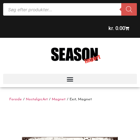
kr.
0.00
Forside
/
NostalgicArt
/
Magnet
/ Exit, Magnet