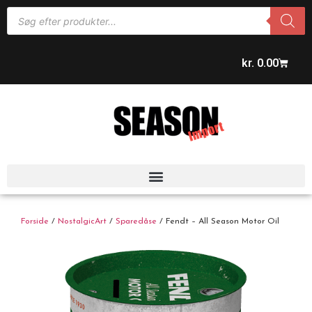
kr.
0.00
Forside
/
NostalgicArt
/
Sparedåse
/ Fendt – All Season Motor Oil