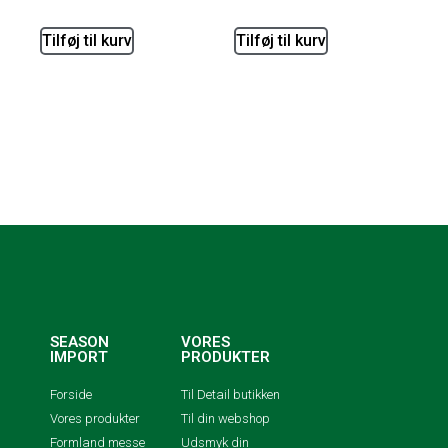
Tilføj til kurv
Tilføj til kurv
SEASON
VORES
IMPORT
PRODUKTER
Forside
Til Detail butikken
Vores produkter
Til din webshop
Formland messe
Udsmyk din