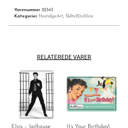
Varenummer
22343
Kategorier
NostalgicArt
,
Skilte20x30cm
RELATEREDE VARER
Elvis – Jailhouse
It’s Your Birthday!,