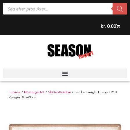
kr.
0.00
Forside
/
NostalgicArt
/
Skilte30x40cm
/ Ford – Tough Trucks F250
Ranger 30×40 cm