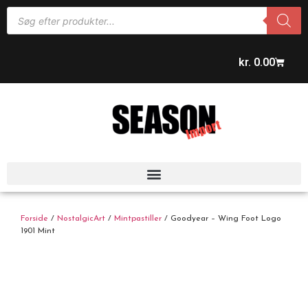
kr.
0.00
Forside
/
NostalgicArt
/
Mintpastiller
/ Goodyear – Wing Foot Logo
1901 Mint