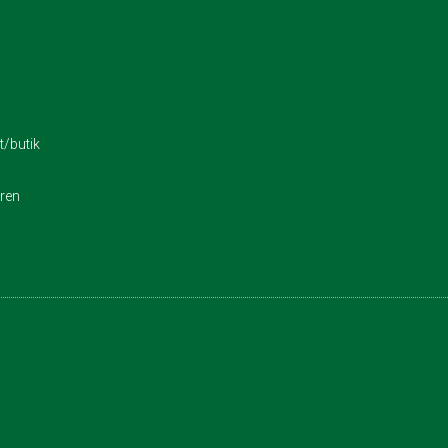
/butik
eren