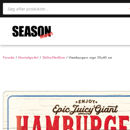
Forside
/
NostalgicArt
/
Skilte30x40cm
/ Hamburgers sign 30×40 cm