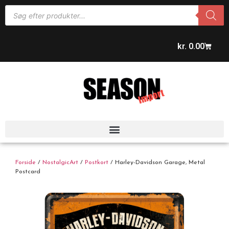
kr.
0.00
Forside
/
NostalgicArt
/
Postkort
/ Harley-Davidson Garage, Metal
Postcard