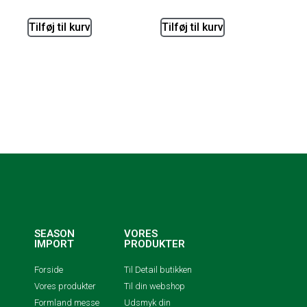
Tilføj til kurv
Tilføj til kurv
SEASON
VORES
IMPORT
PRODUKTER
Forside
Til Detail butikken
Vores produkter
Til din webshop
Formland messe
Udsmyk din