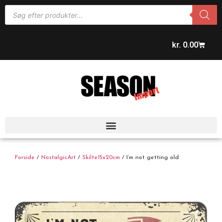
kr.
0.00
Forside
/
NostalgicArt
/
Skilte15x20cm
/ I’m not getting old