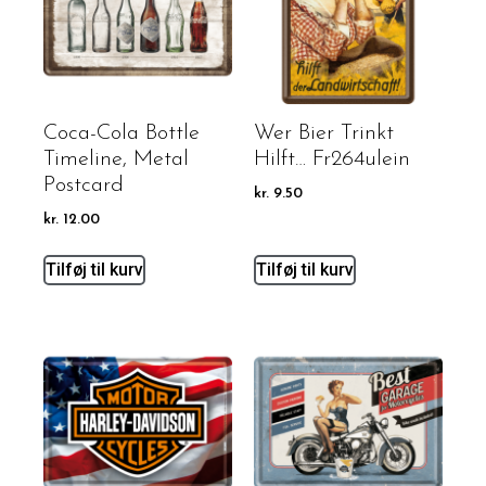
Coca-Cola Bottle
Wer Bier Trinkt
Timeline, Metal
Hilft… Fr264ulein
Postcard
kr.
9.50
kr.
12.00
Tilføj til kurv
Tilføj til kurv