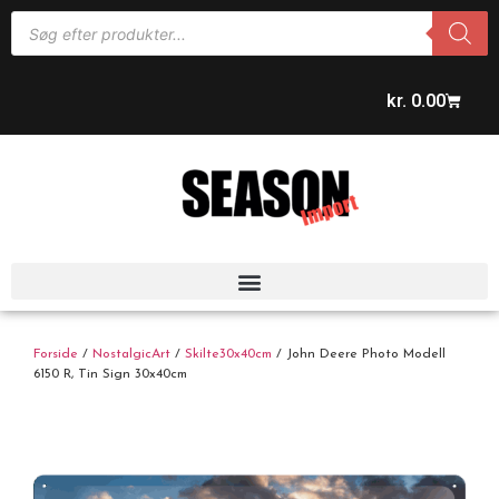
kr.
0.00
Forside
/
NostalgicArt
/
Skilte30x40cm
/ John Deere Photo Modell
6150 R, Tin Sign 30x40cm