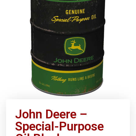
John Deere –
Special-Purpose