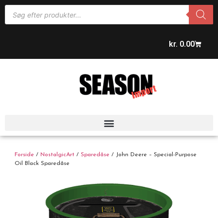
kr.
0.00
Forside
/
NostalgicArt
/
Sparedåse
/ John Deere – Special-Purpose
Oil Black Sparedåse