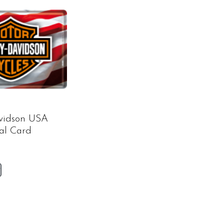
vidson USA
al Card
v