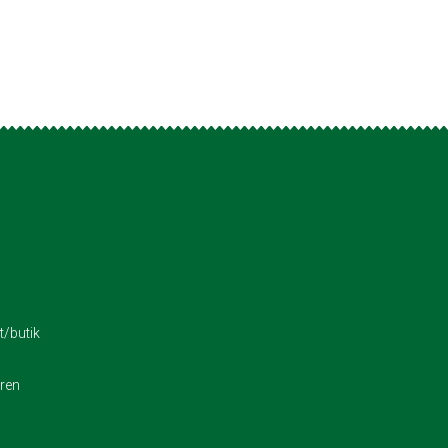
/butik
eren