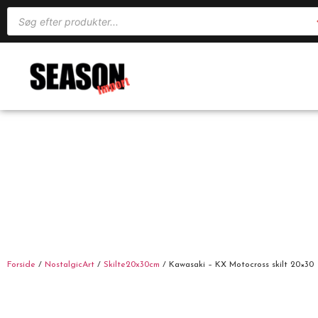
Forside
/
NostalgicArt
/
Skilte20x30cm
/ Kawasaki – KX Motocross skilt 20×30