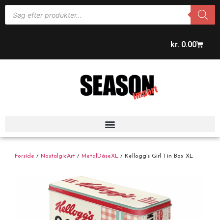
kr.
0.00
Forside
/
NostalgicArt
/
MetalDåseXL
/ Kellogg’s Girl Tin Box XL