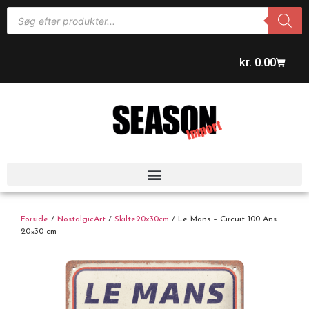
kr.
0.00
Forside
/
NostalgicArt
/
Skilte20x30cm
/ Le Mans – Circuit 100 Ans
20×30 cm