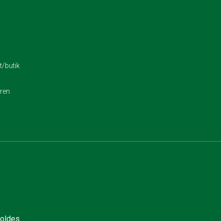
/butik
eren
holdes