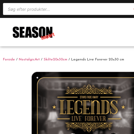
Forside
/
NostalgicArt
/
Skilte20x30cm
/ Legends Live Forever 20×30 cm