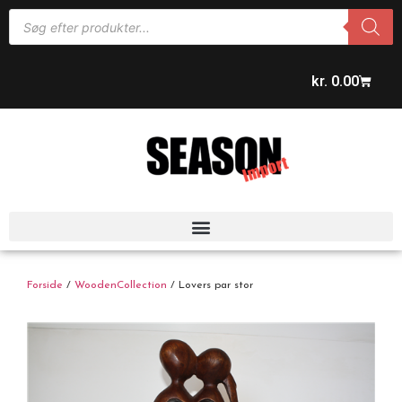
kr.
0.00
Forside
/
WoodenCollection
/ Lovers par stor