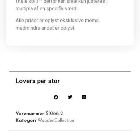
i hele kolli – derfor kan antal kun justeres i
multipla af en specifik værdi.
Alle priser er oplyst eksklusive moms,
medmindre andet er oplyst.
Lovers par stor
Varenummer
SI066-2
Kategori
WoodenCollection