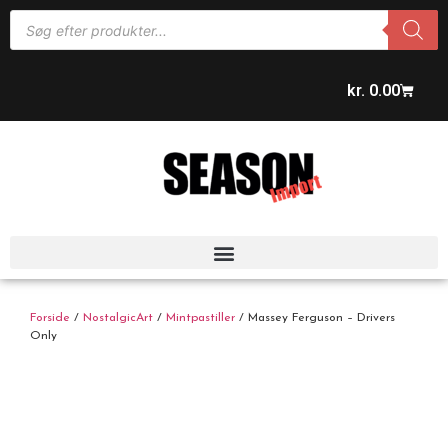
kr.
0.00
Forside
/
NostalgicArt
/
Mintpastiller
/ Massey Ferguson – Drivers
Only