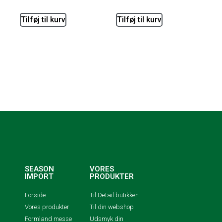
Tilføj til kurv
Tilføj til kurv
SEASON
VORES
IMPORT
PRODUKTER
Forside
Til Detail butikken
Vores produkter
Til din webshop
Formland messe
Udsmyk din