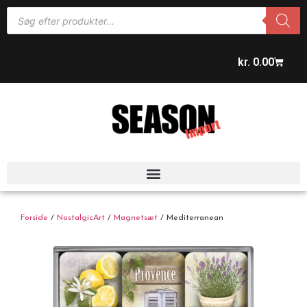
kr.
0.00
Forside
/
NostalgicArt
/
Magnetsæt
/ Mediterranean