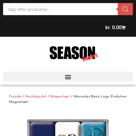
kr.
0.00
Forside
/
NostalgicArt
/
Magnetsæt
/ Mercedes-Benz Logo Evolution
Magnetsæt