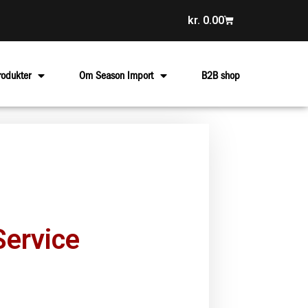
kr.
0.00
rodukter
Om Season Import
B2B shop
Service