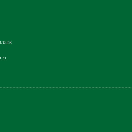
/butik
eren