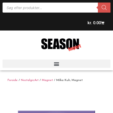
kr.
0.00
Forside
/
NostalgicArt
/
Magnet
/ Milka Kuh, Magnet