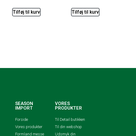
Tilføj til kurv
Tilføj til kurv
SEASON
VORES
IMPORT
PRODUKTER
Forside
Til Detail butikken
Vores produkter
Til din webshop
Formland messe
Udsmyk din