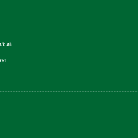
/butik
eren