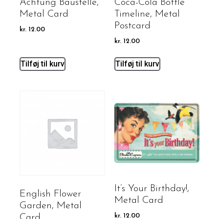
Achtung Baustelle,
Coca-Cola Bottle
Metal Card
Timeline, Metal
Postcard
kr.
12.00
kr.
12.00
Tilføj til kurv
Tilføj til kurv
It’s Your Birthday!,
English Flower
Metal Card
Garden, Metal
Card
kr.
12.00