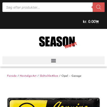
kr.
0.00
Forside
/
NostalgicArt
/
Skilte30x40cm
/ Opel – Garage