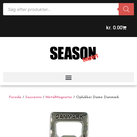
kr.
0.00
Forside
/
Souvenirs
/
MetalMagneter
/ Oplukker Dame Danmark