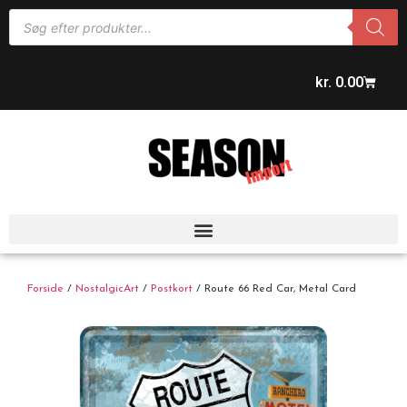
kr.
0.00
Forside
/
NostalgicArt
/
Postkort
/ Route 66 Red Car, Metal Card