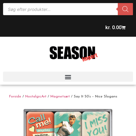
kr.
0.00
Forside
/
NostalgicArt
/
Magnetsæt
/ Say It 50’s – Nice Slogans