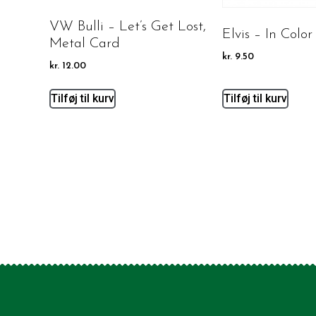
VW Bulli – Let’s Get Lost,
Elvis – In Color
Metal Card
kr.
9.50
kr.
12.00
Tilføj til kurv
Tilføj til kurv