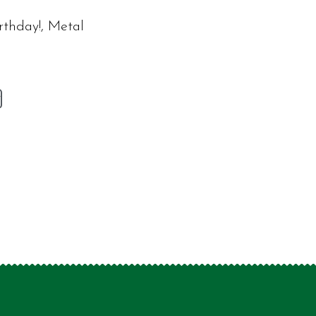
irthday!, Metal
v