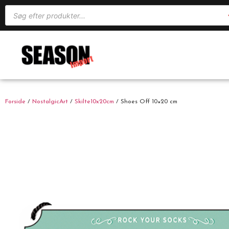
Forside
/
NostalgicArt
/
Skilte10x20cm
/ Shoes Off 10×20 cm