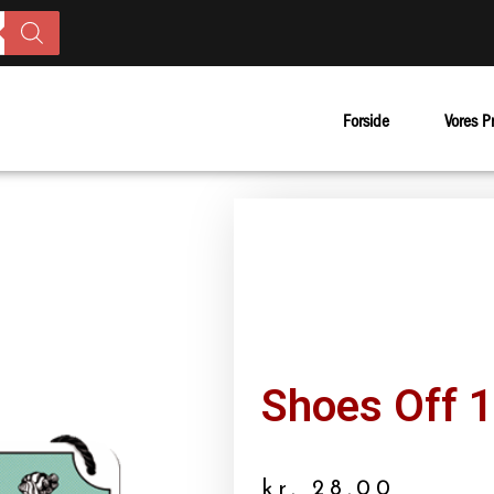
Forside
Vores P
Shoes Off 
kr.
28.00