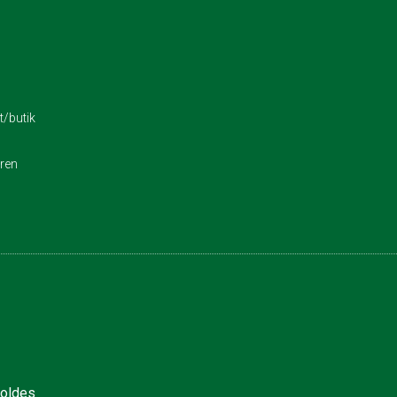
/butik
eren
holdes