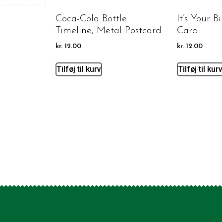
Coca-Cola Bottle
It’s Your B
Timeline, Metal Postcard
Card
kr.
12.00
kr.
12.00
Tilføj til kurv
Tilføj til kur