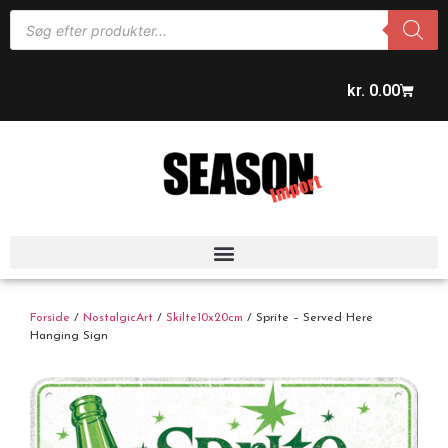
kr.
0.00
Forside
/
NostalgicArt
/
Skilte10x20cm
/ Sprite – Served Here
Hanging Sign