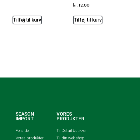
kr.
12.00
Tilføj til kurv
Tilføj til kurv
SEASON
VORES
IMPORT
PRODUKTER
Forside
Til Detail butikken
Vores produkter
Til din webshop