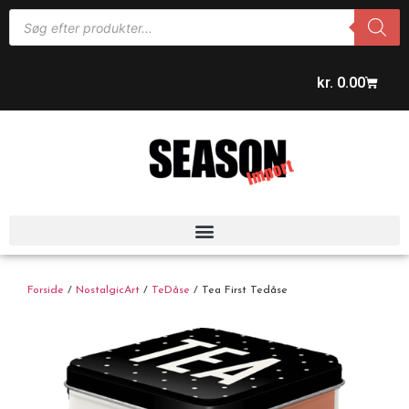
kr.
0.00
Forside
/
NostalgicArt
/
TeDåse
/ Tea First Tedåse