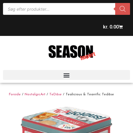
kr.
0.00
Forside
/
NostalgicArt
/
TeDåse
/ Tealicious & Tearrific Tedåse